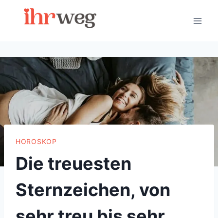
Skip
to
content
HOROSKOP
Die treuesten
Sternzeichen, von
sehr treu bis sehr